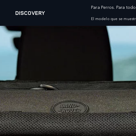
Para Perros. Para todo
DISCOVERY
El modelo que se muestra
MODELOS
PROPIETARIOS
AT
RANGE ROVER
DESCRIPCIÓN GENERAL
TE
RANGE ROVER SPORT
SERVICIO
WH
RANGE ROVER VELAR
MANTENIMIENTO
WH
RANGE ROVER EVOQUE
ACCESORIOS
WH
DISCOVERY
BIBLIOTECA DE LOS PROPIETARIOS
CL
DEFENDER
OP