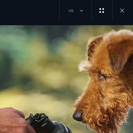
1/5
INICIA TU COMPRA
ÚNETE A LA CONVERSACIÓN
TEST DRIVE
INSTAGRAM
EXPLORA NUESTROS MODELOS
LOCALIZA UN DISTRIBUIDOR
YOUTUBE