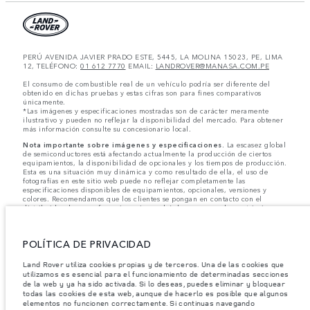
PERÚ AVENIDA JAVIER PRADO ESTE, 5445, LA MOLINA 15023, PE, LIMA
12, TELÉFONO:
01 612 7770
EMAIL:
LANDROVER@MANASA.COM.PE
El consumo de combustible real de un vehículo podría ser diferente del
obtenido en dichas pruebas y estas cifras son para fines comparativos
únicamente.
*Las imágenes y especificaciones mostradas son de carácter meramente
ilustrativo y pueden no reflejar la disponibilidad del mercado. Para obtener
más información consulte su concesionario local.
Nota importante sobre imágenes y especificaciones.
La escasez global
de semiconductores está afectando actualmente la producción de ciertos
equipamientos, la disponibilidad de opcionales y los tiempos de producción.
Esta es una situación muy dinámica y como resultado de ella, el uso de
fotografías en este sitio web puede no reflejar completamente las
especificaciones disponibles de equipamientos, opcionales, versiones y
colores. Recomendamos que los clientes se pongan en contacto con el
distribuidor de su preferencia, quien podrá dar a conocer las restricciones
actuales de nuestros vehículos y que no realicen un pedido basándose
únicamente en las especificaciones e imágenes mostradas en este sitio web.
POLÍTICA DE PRIVACIDAD
Jaguar Land Rover Limited busca constantemente nuevas formas de mejorar
las especificaciones, el diseño y la producción de sus vehículos, piezas y
accesorios, por lo que se producen modificaciones de forma continua y sin
Land Rover utiliza cookies propias y de terceros. Una de las cookies que
previo aviso. Según el modelo, algunas funciones serán opcionales o
utilizamos es esencial para el funcionamiento de determinadas secciones
vendrán incluidas de serie. La información, las especificaciones, los motores
de la web y ya ha sido activada. Si lo deseas, puedes eliminar y bloquear
y los colores que aparecen en esta página web se basan en las
todas las cookies de esta web, aunque de hacerlo es posible que algunos
especificaciones europeas. Estos pueden variar en función del mercado y
elementos no funcionen correctamente. Si continuas navegando
pueden ser modificados sin previo aviso. Algunos vehículos se muestran con