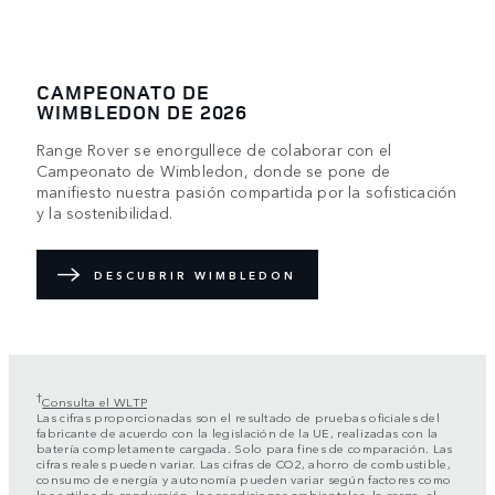
CAMPEONATO DE
WIMBLEDON DE 2026
Range Rover se enorgullece de colaborar con el
Campeonato de Wimbledon, donde se pone de
manifiesto nuestra pasión compartida por la sofisticación
y la sostenibilidad.
DESCUBRIR WIMBLEDON
†
Consulta el WLTP
Las cifras proporcionadas son el resultado de pruebas oficiales del
fabricante de acuerdo con la legislación de la UE, realizadas con la
batería completamente cargada. Solo para fines de comparación. Las
cifras reales pueden variar. Las cifras de CO2, ahorro de combustible,
consumo de energía y autonomía pueden variar según factores como
los estilos de conducción, las condiciones ambientales, la carga, el