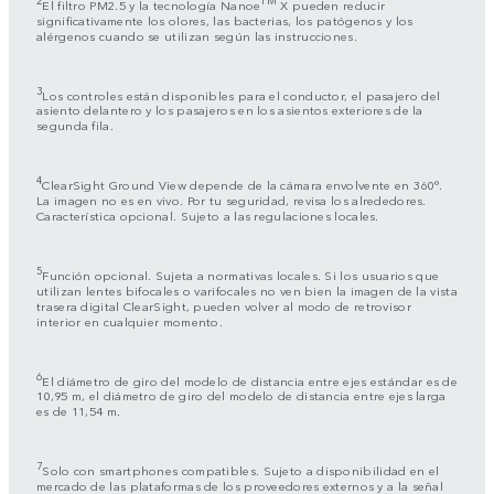
El filtro PM2.5 y la tecnología Nanoe
X pueden reducir
significativamente los olores, las bacterias, los patógenos y los
alérgenos cuando se utilizan según las instrucciones.
3
Los controles están disponibles para el conductor, el pasajero del
asiento delantero y los pasajeros en los asientos exteriores de la
segunda fila.
4
ClearSight Ground View depende de la cámara envolvente en 360°.
La imagen no es en vivo. Por tu seguridad, revisa los alrededores.
Característica opcional. Sujeto a las regulaciones locales.
5
Función opcional. Sujeta a normativas locales. Si los usuarios que
utilizan lentes bifocales o varifocales no ven bien la imagen de la vista
trasera digital ClearSight, pueden volver al modo de retrovisor
interior en cualquier momento.
6
El diámetro de giro del modelo de distancia entre ejes estándar es de
10,95 m, el diámetro de giro del modelo de distancia entre ejes larga
es de 11,54 m.
7
Solo con smartphones compatibles. Sujeto a disponibilidad en el
mercado de las plataformas de los proveedores externos y a la señal