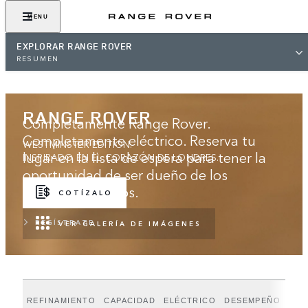
MENU
EXPLORAR RANGE ROVER
RESUMEN
RANGE ROVER
Completamente Range Rover.
Completamente eléctrico. Reserva tu
WESTMINSTER EDITION.
lugar en la lista de espera para tener la
INSPIRADO EN EL CORAZÓN DE LONDRES.
oportunidad de ser dueño de los
primeros modelos.
COTÍZALO
REGÍSTRATE
VER GALERÍA DE IMÁGENES
REFINAMIENTO
CAPACIDAD
ELÉCTRICO
DESEMPEÑO
WES