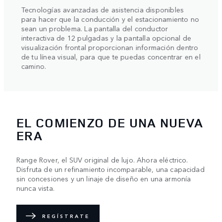
un
Naveg
Tecnologías avanzadas de asistencia disponibles
estre
 todas
para hacer que la conducción y el estacionamiento no
or
Grou
sean un problema. La pantalla del conductor
r que
Range
interactiva de 12 pulgadas y la pantalla opcional de
uier
rueda
visualización frontal proporcionan información dentro
una a
de tu línea visual, para que te puedas concentrar en el
detrá
camino.
indep
EL COMIENZO DE UNA NUEVA
ERA
Range Rover, el SUV original de lujo. Ahora eléctrico.
Disfruta de un refinamiento incomparable, una capacidad
sin concesiones y un linaje de diseño en una armonía
nunca vista.
REGÍSTRATE