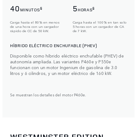
40
5
§
§
MINUTOS
HORAS
Carga hasta el 80 % en menos
Carga hasta el 100 % en tan solo
de una hora con un cargador
5 horas con un cargador de CA
rápido de CC de 50 kW.
de 7 kW.
HÍBRIDO ELÉCTRICO ENCHUFABLE (PHEV)
Disponible como híbrido eléctrico enchufable (PHEV) de
autonomía ampliada. Las variantes P460e y P550e
funcionan con un motor Ingenium de gasolina de 3.0
litros y 6 cilindros, y un motor eléctrico de 160 kW.
Se muestran los detalles del motor P460e.
WESTMINSTER EDITION