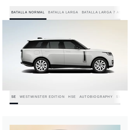
BATALLA NORMAL
BATALLA LARGA
BATALLA LARGA 7 ASIEN
SE
WESTMINSTER EDITION
HSE
AUTOBIOGRAPHY
SV
SV