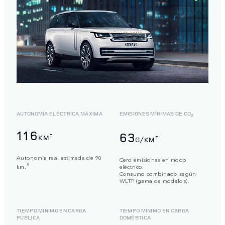
AUTONOMÍA ELÉCTRICA MÁXIMA
EMISIONES MÍNIMAS DE CO
2
116
63
†
KM
†
G/KM
Autonomía real estimada de 90
Cero emisiones en modo
✝
km.
eléctrico.
Consumo combinado según
WLTP (gama de modelos).
TIEMPO MÍNIMO EN CARGA
TIEMPO MÍNIMO EN CARGA
PÚBLICA
DOMÉSTICA