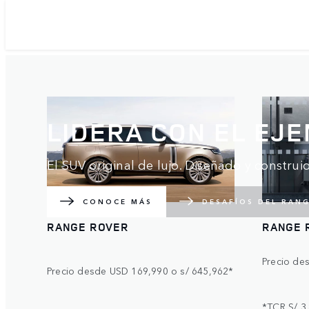
LIDERA CON EL EJ
El SUV original de lujo. Diseñado y construi
CONOCE MÁS
DESAFÍOS DEL RAN
RANGE ROVER
RANGE 
Precio de
Precio desde USD 169,990 o s/ 645,962*
*TCR S/ 3