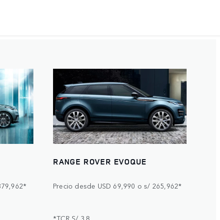
RANGE ROVER EVOQUE
379,962*
Precio desde USD 69,990 o s/ 265,962*
*TCR S/ 3.8