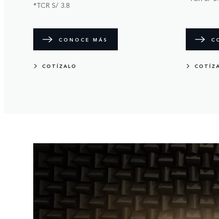
*TCR S/ 3.8
CONOCE MÁS
C
COTÍZALO
COTÍZ