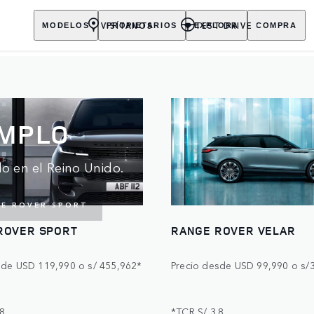
VISÍTANOS
TEST DRIVE
MODELOS
PROPIETARIOS
EXPLORA
COMPRA
EMPLO
do en el Reino Unido.
GE ROVER SPORT
ROVER SPORT
RANGE ROVER VELAR
sde USD 119,990 o s/ 455,962*
Precio desde USD 99,990 o s/
.8
*TCR S/ 3.8