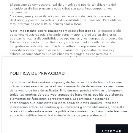
El consumo de combustible real de un vehículo podría ser diferente del
obtenido en dichas pruebas y estas cifras son para fines comparativos
únicamente.
*Las imágenes y especificaciones mostradas son de carácter meramente
ilustrativo y pueden no reflejar la disponibilidad del mercado. Para obtener
más información consulte su concesionario local.
Nota importante sobre imágenes y especificaciones.
La escasez global
de semiconductores está afectando actualmente la producción de ciertos
equipamientos, la disponibilidad de opcionales y los tiempos de producción.
Esta es una situación muy dinámica y como resultado de ella, el uso de
fotografías en este sitio web puede no reflejar completamente las
especificaciones disponibles de equipamientos, opcionales, versiones y
colores. Recomendamos que los clientes se pongan en contacto con el
distribuidor de su preferencia, quien podrá dar a conocer las restricciones
actuales de nuestros vehículos y que no realicen un pedido basándose
únicamente en las especificaciones e imágenes mostradas en este sitio web.
POLÍTICA DE PRIVACIDAD
Jaguar Land Rover Limited busca constantemente nuevas formas de mejorar
las especificaciones, el diseño y la producción de sus vehículos, piezas y
accesorios, por lo que se producen modificaciones de forma continua y sin
Land Rover utiliza cookies propias y de terceros. Una de las cookies que
previo aviso. Según el modelo, algunas funciones serán opcionales o
utilizamos es esencial para el funcionamiento de determinadas secciones
vendrán incluidas de serie. La información, las especificaciones, los motores
de la web y ya ha sido activada. Si lo deseas, puedes eliminar y bloquear
y los colores que aparecen en esta página web se basan en las
todas las cookies de esta web, aunque de hacerlo es posible que algunos
especificaciones europeas. Estos pueden variar en función del mercado y
elementos no funcionen correctamente. Si continuas navegando
pueden ser modificados sin previo aviso. Algunos vehículos se muestran con
entendemos que consientes la instalación de estas cookies. Para más
equipamiento opcional y accesorios originales que pueden no estar
información sobre las cookies que utilizamos y cómo eliminarlas, consulta
disponibles en todos los mercados. Ponte en contacto con tu concesionario
la sección referente a nuestra política de cookies o también puede leer más
local para consultar disponibilidad y precios.
sobre la modificación al tratamiento de datos personales aquí
Los pesos indicados reflejan la especificación estándar del vehículo. Los accesorios y
otros elementos instalados después del punto de fabricación afectarán la carga útil.
Asegúrese de que el Peso Bruto del Vehículo y las Cargas Máximas por Eje no se
ACEPTAR