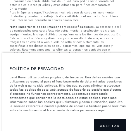
El consumo de combustible real de un vehículo podría ser diferente del
obtenido en dichas pruebas y estas cifras son para fines comparativos
únicamente.
*Las imágenes y especificaciones mostradas son de carácter meramente
ilustrativo y pueden no reflejar la disponibilidad del mercado. Para obtener
más información consulte su concesionario local.
Nota importante sobre imágenes y especificaciones.
La escasez global
de semiconductores está afectando actualmente la producción de ciertos
equipamientos, la disponibilidad de opcionales y los tiempos de producción.
Esta es una situación muy dinámica y como resultado de ella, el uso de
fotografías en este sitio web puede no reflejar completamente las
especificaciones disponibles de equipamientos, opcionales, versiones y
colores. Recomendamos que los clientes se pongan en contacto con el
distribuidor de su preferencia, quien podrá dar a conocer las restricciones
actuales de nuestros vehículos y que no realicen un pedido basándose
únicamente en las especificaciones e imágenes mostradas en este sitio web.
POLÍTICA DE PRIVACIDAD
Jaguar Land Rover Limited busca constantemente nuevas formas de mejorar
las especificaciones, el diseño y la producción de sus vehículos, piezas y
accesorios, por lo que se producen modificaciones de forma continua y sin
Land Rover utiliza cookies propias y de terceros. Una de las cookies que
previo aviso. Según el modelo, algunas funciones serán opcionales o
utilizamos es esencial para el funcionamiento de determinadas secciones
vendrán incluidas de serie. La información, las especificaciones, los motores
de la web y ya ha sido activada. Si lo deseas, puedes eliminar y bloquear
y los colores que aparecen en esta página web se basan en las
todas las cookies de esta web, aunque de hacerlo es posible que algunos
especificaciones europeas. Estos pueden variar en función del mercado y
elementos no funcionen correctamente. Si continuas navegando
pueden ser modificados sin previo aviso. Algunos vehículos se muestran con
entendemos que consientes la instalación de estas cookies. Para más
equipamiento opcional y accesorios originales que pueden no estar
información sobre las cookies que utilizamos y cómo eliminarlas, consulta
disponibles en todos los mercados. Ponte en contacto con tu concesionario
la sección referente a nuestra política de cookies o también puede leer más
local para consultar disponibilidad y precios.
sobre la modificación al tratamiento de datos personales aquí
Los pesos indicados reflejan la especificación estándar del vehículo. Los accesorios y
otros elementos instalados después del punto de fabricación afectarán la carga útil.
Asegúrese de que el Peso Bruto del Vehículo y las Cargas Máximas por Eje no se
ACEPTAR
excedan al cargar el vehículo con accesorios, ocupantes, fluidos y combustibles, y