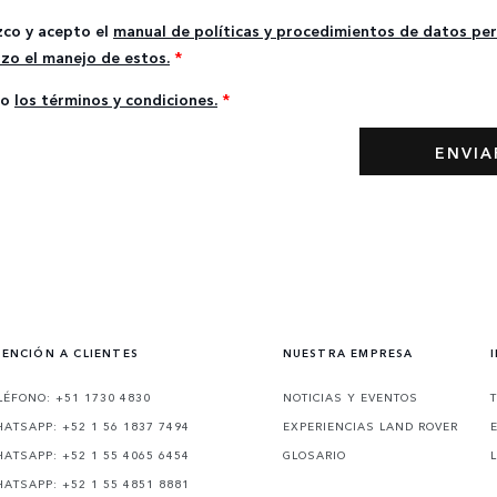
co y acepto el
manual de políticas y procedimientos de datos per
izo el manejo de estos.
*
to
los términos y condiciones.
*
ENCIÓN A CLIENTES
NUESTRA EMPRESA
LÉFONO: +51 1730 4830
NOTICIAS Y EVENTOS
ATSAPP: +52 1 56 1837 7494
EXPERIENCIAS LAND ROVER
ATSAPP: +52 1 55 4065 6454
GLOSARIO
ATSAPP: +52 1 55 4851 8881