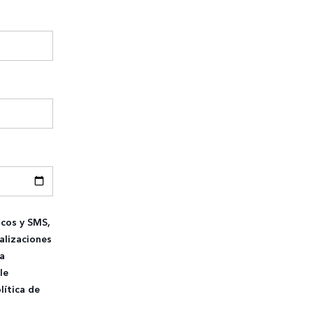
icos y SMS,
alizaciones
a
le
lítica de