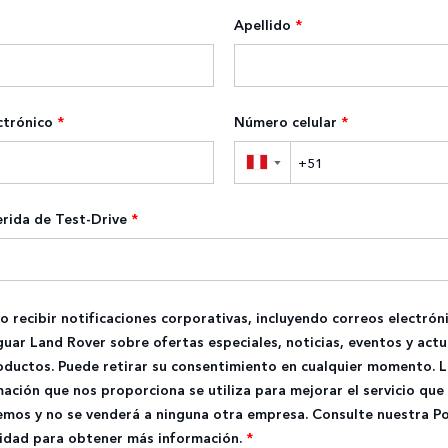
Apellido
*
ctrónico
*
Número celular
*
▼
erida de Test-Drive
*
o recibir notificaciones corporativas, incluyendo correos electrón
guar Land Rover sobre ofertas especiales, noticias, eventos y actu
oductos. Puede retirar su consentimiento en cualquier momento. L
ación que nos proporciona se utiliza para mejorar el servicio que 
emos y no se venderá a ninguna otra empresa. Consulte nuestra Po
cidad para obtener más información.
*