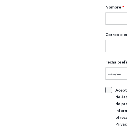
Nombre
*
Correo ele
Fecha pref
Acept
de Ja
de pr
inform
ofrec
Priva