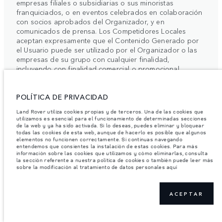
empresas filiales o subsidiarias o sus minoristas
franquiciados, o en eventos celebrados en colaboración
con socios aprobados del Organizador, y en
comunicados de prensa. Los Competidores Locales
aceptan expresamente que el Contenido Generado por
el Usuario puede ser utilizado por el Organizador o las
empresas de su grupo con cualquier finalidad,
incluyendo con finalidad comercial o promocional.
POLÍTICA DE PRIVACIDAD
8.4. Los Competidores Locales se comprometen
expresamente a suscribir cualesquiera autorizaciones o
Land Rover utiliza cookies propias y de terceros. Una de las cookies que
utilizamos es esencial para el funcionamiento de determinadas secciones
documentos adicionales que le fuesen requeridos por el
de la web y ya ha sido activada. Si lo deseas, puedes eliminar y bloquear
Organizador en relación con la cesión de los derechos
todas las cookies de esta web, aunque de hacerlo es posible que algunos
de propiedad intelectual sobre el Contenido Generado
elementos no funcionen correctamente. Si continuas navegando
entendemos que consientes la instalación de estas cookies. Para más
por el Usuario y la autorización para el uso de su imagen.
información sobre las cookies que utilizamos y cómo eliminarlas, consulta
la sección referente a nuestra política de cookies o también puede leer más
sobre la modificación al tratamiento de datos personales aquí
8.5. El Organizador no será responsable de cualquier
incumplimiento de cualquier norma o cualquier infracción
ACEPTAR
de derechos de terceros efectuada por los
Competidores Locales en el marco de su participación en
la Competición, asumiendo estos la obligación de