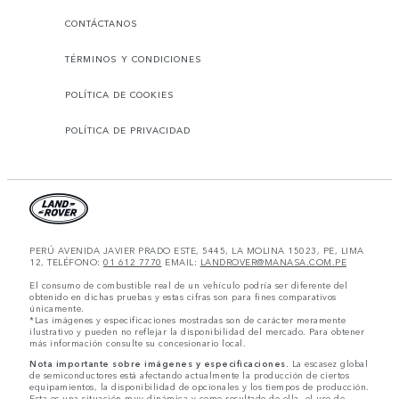
CONTÁCTANOS
TÉRMINOS Y CONDICIONES
POLÍTICA DE COOKIES
POLÍTICA DE PRIVACIDAD
PERÚ AVENIDA JAVIER PRADO ESTE, 5445, LA MOLINA 15023, PE, LIMA
12, TELÉFONO:
01 612 7770
EMAIL:
LANDROVER@MANASA.COM.PE
El consumo de combustible real de un vehículo podría ser diferente del
obtenido en dichas pruebas y estas cifras son para fines comparativos
únicamente.
*Las imágenes y especificaciones mostradas son de carácter meramente
ilustrativo y pueden no reflejar la disponibilidad del mercado. Para obtener
más información consulte su concesionario local.
Nota importante sobre imágenes y especificaciones.
La escasez global
de semiconductores está afectando actualmente la producción de ciertos
equipamientos, la disponibilidad de opcionales y los tiempos de producción.
Esta es una situación muy dinámica y como resultado de ella, el uso de