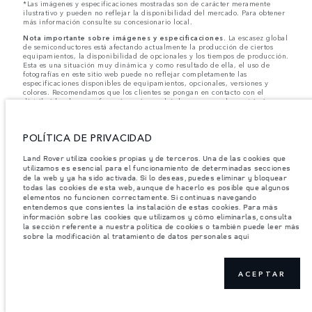
*Las imágenes y especificaciones mostradas son de carácter meramente
ilustrativo y pueden no reflejar la disponibilidad del mercado. Para obtener
más información consulte su concesionario local.
Nota importante sobre imágenes y especificaciones.
La escasez global
de semiconductores está afectando actualmente la producción de ciertos
equipamientos, la disponibilidad de opcionales y los tiempos de producción.
Esta es una situación muy dinámica y como resultado de ella, el uso de
fotografías en este sitio web puede no reflejar completamente las
especificaciones disponibles de equipamientos, opcionales, versiones y
colores. Recomendamos que los clientes se pongan en contacto con el
distribuidor de su preferencia, quien podrá dar a conocer las restricciones
actuales de nuestros vehículos y que no realicen un pedido basándose
únicamente en las especificaciones e imágenes mostradas en este sitio web.
POLÍTICA DE PRIVACIDAD
Jaguar Land Rover Limited busca constantemente nuevas formas de mejorar
las especificaciones, el diseño y la producción de sus vehículos, piezas y
accesorios, por lo que se producen modificaciones de forma continua y sin
Land Rover utiliza cookies propias y de terceros. Una de las cookies que
previo aviso. Según el modelo, algunas funciones serán opcionales o
utilizamos es esencial para el funcionamiento de determinadas secciones
vendrán incluidas de serie. La información, las especificaciones, los motores
de la web y ya ha sido activada. Si lo deseas, puedes eliminar y bloquear
y los colores que aparecen en esta página web se basan en las
todas las cookies de esta web, aunque de hacerlo es posible que algunos
especificaciones europeas. Estos pueden variar en función del mercado y
elementos no funcionen correctamente. Si continuas navegando
pueden ser modificados sin previo aviso. Algunos vehículos se muestran con
entendemos que consientes la instalación de estas cookies. Para más
equipamiento opcional y accesorios originales que pueden no estar
información sobre las cookies que utilizamos y cómo eliminarlas, consulta
disponibles en todos los mercados. Ponte en contacto con tu concesionario
la sección referente a nuestra política de cookies o también puede leer más
local para consultar disponibilidad y precios.
sobre la modificación al tratamiento de datos personales aquí
Los pesos indicados reflejan la especificación estándar del vehículo. Los accesorios y
otros elementos instalados después del punto de fabricación afectarán la carga útil.
Asegúrese de que el Peso Bruto del Vehículo y las Cargas Máximas por Eje no se
ACEPTAR
excedan al cargar el vehículo con accesorios, ocupantes, fluidos y combustibles, y
carga útil.