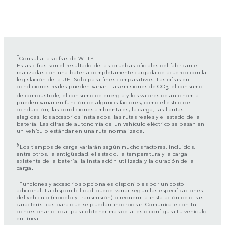
†
Consulta las cifras de WLTP.
Estas cifras son el resultado de las pruebas oficiales del fabricante
realizadas con una batería completamente cargada de acuerdo con la
legislación de la UE. Solo para fines comparativos. Las cifras en
condiciones reales pueden variar. Las emisiones de CO
, el consumo
2
de combustible, el consumo de energía y los valores de autonomía
pueden variar en función de algunos factores, como el estilo de
conducción, las condiciones ambientales, la carga, las llantas
elegidas, los accesorios instalados, las rutas reales y el estado de la
batería. Las cifras de autonomía de un vehículo eléctrico se basan en
un vehículo estándar en una ruta normalizada.
§
Los tiempos de carga variarán según muchos factores, incluidos,
entre otros, la antigüedad, el estado, la temperatura y la carga
existente de la batería, la instalación utilizada y la duración de la
carga.
‡
Funciones y accesorios opcionales disponibles por un costo
adicional. La disponibilidad puede variar según las especificaciones
del vehículo (modelo y transmisión) o requerir la instalación de otras
características para que se puedan incorporar. Comunícate con tu
concesionario local para obtener más detalles o configura tu vehículo
en línea.