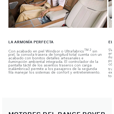
LA ARMONÍA PERFECTA
EL
SV 
TM 2
Con acabado en piel Windsor o Ultrafabrics
sin
en 
piel, la consola trasera de longitud total cuenta con un
ilu
acabado con bonitos detalles artesanales e
por
iluminación ambiental integrada. El controlador de la
cóm
pantalla táctil de los asientos traseros con carga
inalámbrica3 permite a los pasajeros de la segunda
tra
fila manejar los sistemas de confort y entretenimiento.
exc
toq