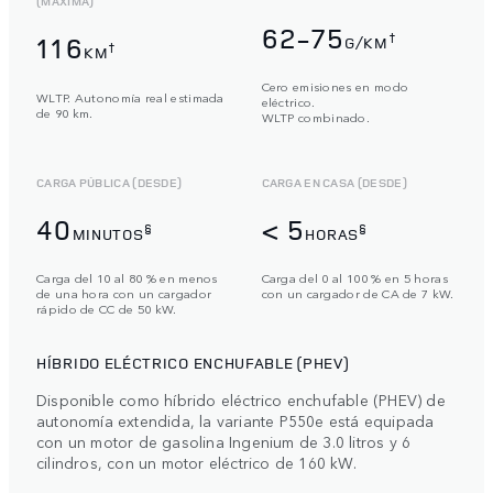
(MÁXIMA)
62-75
†
116
G/KM
†
KM
Cero emisiones en modo
WLTP. Autonomía real estimada
eléctrico.
de 90 km.
WLTP combinado.
CARGA PÚBLICA (DESDE)
CARGA EN CASA (DESDE)
40
< 5
§
§
MINUTOS
HORAS
Carga del 10 al 80 % en menos
Carga del 0 al 100 % en 5 horas
de una hora con un cargador
con un cargador de CA de 7 kW.
rápido de CC de 50 kW.
HÍBRIDO ELÉCTRICO ENCHUFABLE (PHEV)
Disponible como híbrido eléctrico enchufable (PHEV) de
autonomía extendida, la variante P550e está equipada
con un motor de gasolina Ingenium de 3.0 litros y 6
cilindros, con un motor eléctrico de 160 kW.