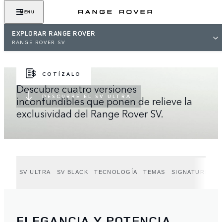
MENU
RANGE ROVER SV
EXPLORAR RANGE ROVER
Range Rover SV Ultra. El máximo exponente del lujo y la
RANGE ROVER SV
distinción de Range Rover.
COTÍZALO
Descubre cuatro versiones
DESCUBRE EL SV ULTRA
inconfundibles que ponen de relieve la
exclusividad del Range Rover SV.
SV ULTRA
SV BLACK
TECNOLOGÍA
TEMAS
SIGNATURE SU
ELEGANCIA Y POTENCIA,