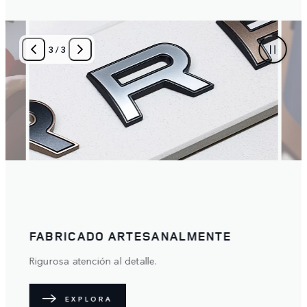
1
/
3
MENTE
PERSONALIZADO PERFECTAMENT
Un verdadero reflejo de ti.
EXPLORA