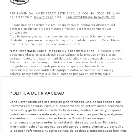
PERÚ AVENIDA JAVIER PRADO ESTE, 5445, LA MOLINA 15023, PE, LIMA
12, TELÉFONO:
01 612 7770
EMAIL:
LANDROVER@MANASA.COM.PE
El consumo de combustible real de un vehículo podría ser diferente del
obtenido en dichas pruebas y estas cifras son para fines comparativos
únicamente.
*Las imágenes y especificaciones mostradas son de carácter meramente
ilustrativo y pueden no reflejar la disponibilidad del mercado. Para obtener
más información consulte su concesionario local.
Nota importante sobre imágenes y especificaciones.
La escasez global
de semiconductores está afectando actualmente la producción de ciertos
equipamientos, la disponibilidad de opcionales y los tiempos de producción.
Esta es una situación muy dinámica y como resultado de ella, el uso de
fotografías en este sitio web puede no reflejar completamente las
especificaciones disponibles de equipamientos, opcionales, versiones y
colores. Recomendamos que los clientes se pongan en contacto con el
distribuidor de su preferencia, quien podrá dar a conocer las restricciones
actuales de nuestros vehículos y que no realicen un pedido basándose
únicamente en las especificaciones e imágenes mostradas en este sitio web.
POLÍTICA DE PRIVACIDAD
Jaguar Land Rover Limited busca constantemente nuevas formas de mejorar
las especificaciones, el diseño y la producción de sus vehículos, piezas y
accesorios, por lo que se producen modificaciones de forma continua y sin
Land Rover utiliza cookies propias y de terceros. Una de las cookies que
previo aviso. Según el modelo, algunas funciones serán opcionales o
utilizamos es esencial para el funcionamiento de determinadas secciones
vendrán incluidas de serie. La información, las especificaciones, los motores
de la web y ya ha sido activada. Si lo deseas, puedes eliminar y bloquear
y los colores que aparecen en esta página web se basan en las
todas las cookies de esta web, aunque de hacerlo es posible que algunos
especificaciones europeas. Estos pueden variar en función del mercado y
elementos no funcionen correctamente. Si continuas navegando
pueden ser modificados sin previo aviso. Algunos vehículos se muestran con
entendemos que consientes la instalación de estas cookies. Para más
equipamiento opcional y accesorios originales que pueden no estar
información sobre las cookies que utilizamos y cómo eliminarlas, consulta
disponibles en todos los mercados. Ponte en contacto con tu concesionario
la sección referente a nuestra política de cookies o también puede leer más
local para consultar disponibilidad y precios.