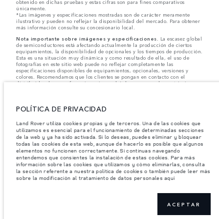
obtenido en dichas pruebas y estas cifras son para fines comparativos
únicamente.
*Las imágenes y especificaciones mostradas son de carácter meramente
ilustrativo y pueden no reflejar la disponibilidad del mercado. Para obtener
más información consulte su concesionario local.
Nota importante sobre imágenes y especificaciones.
La escasez global
de semiconductores está afectando actualmente la producción de ciertos
equipamientos, la disponibilidad de opcionales y los tiempos de producción.
Esta es una situación muy dinámica y como resultado de ella, el uso de
fotografías en este sitio web puede no reflejar completamente las
especificaciones disponibles de equipamientos, opcionales, versiones y
colores. Recomendamos que los clientes se pongan en contacto con el
distribuidor de su preferencia, quien podrá dar a conocer las restricciones
actuales de nuestros vehículos y que no realicen un pedido basándose
únicamente en las especificaciones e imágenes mostradas en este sitio web.
POLÍTICA DE PRIVACIDAD
Jaguar Land Rover Limited busca constantemente nuevas formas de mejorar
las especificaciones, el diseño y la producción de sus vehículos, piezas y
accesorios, por lo que se producen modificaciones de forma continua y sin
Land Rover utiliza cookies propias y de terceros. Una de las cookies que
previo aviso. Según el modelo, algunas funciones serán opcionales o
utilizamos es esencial para el funcionamiento de determinadas secciones
vendrán incluidas de serie. La información, las especificaciones, los motores
de la web y ya ha sido activada. Si lo deseas, puedes eliminar y bloquear
y los colores que aparecen en esta página web se basan en las
todas las cookies de esta web, aunque de hacerlo es posible que algunos
especificaciones europeas. Estos pueden variar en función del mercado y
elementos no funcionen correctamente. Si continuas navegando
pueden ser modificados sin previo aviso. Algunos vehículos se muestran con
entendemos que consientes la instalación de estas cookies. Para más
equipamiento opcional y accesorios originales que pueden no estar
información sobre las cookies que utilizamos y cómo eliminarlas, consulta
disponibles en todos los mercados. Ponte en contacto con tu concesionario
la sección referente a nuestra política de cookies o también puede leer más
local para consultar disponibilidad y precios.
sobre la modificación al tratamiento de datos personales aquí
Los pesos indicados reflejan la especificación estándar del vehículo. Los accesorios y
otros elementos instalados después del punto de fabricación afectarán la carga útil.
Asegúrese de que el Peso Bruto del Vehículo y las Cargas Máximas por Eje no se
ACEPTAR
excedan al cargar el vehículo con accesorios, ocupantes, fluidos y combustibles, y
carga útil.