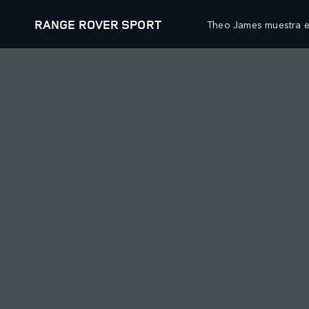
RANGE ROVER SPORT
Theo James muestra el
MODELOS
PROPIETARIOS
AT
RANGE ROVER
DESCRIPCIÓN GENERAL
TE
RANGE ROVER SPORT
SERVICIO
WH
RANGE ROVER VELAR
MANTENIMIENTO
WH
RANGE ROVER EVOQUE
ACCESORIOS
WH
DISCOVERY
BIBLIOTECA DE LOS PROPIETARIOS
CL
DEFENDER
OP