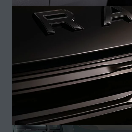
CONTÁCTANOS
TÉRMINOS Y CONDICIONES
POLÍTICA DE COOKIES
POLÍTICA DE PRIVACIDAD
SV ULTRA
(10)
PERÚ AVENIDA JAVIER PRADO ESTE, 5445, LA MOLINA 15023, PE, LIMA
12, TELÉFONO:
01 612 7770
EMAIL:
LANDROVER@MANASA.COM.PE
El consumo de combustible real de un vehículo podría ser diferente del
obtenido en dichas pruebas y estas cifras son para fines comparativos
únicamente.
*Las imágenes y especificaciones mostradas son de carácter meramente
ilustrativo y pueden no reflejar la disponibilidad del mercado. Para obtener
más información consulte su concesionario local.
Nota importante sobre imágenes y especificaciones.
La escasez global
de semiconductores está afectando actualmente la producción de ciertos
equipamientos, la disponibilidad de opcionales y los tiempos de producción.